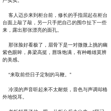
严实实。
客人迈步来到柜台前，修长的手指屈起在柜台
台面上敲了敲，另一只手把自己的围巾扯下一些
来，露出那张漂亮的面孔。
那张脸好看极了，眉骨下是一对微微上挑的幽
紫色眼眸，鼻梁高挺，唇珠饱满，有种雌雄莫辨
的美感。
“来取前些日子定制的马鞭。”
冷漠的声音听起来不太耐烦，音色与声调却格
外地悦耳。