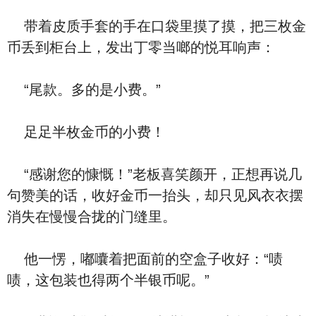
带着皮质手套的手在口袋里摸了摸，把三枚金
币丢到柜台上，发出丁零当啷的悦耳响声：
“尾款。多的是小费。”
足足半枚金币的小费！
“感谢您的慷慨！”老板喜笑颜开，正想再说几
句赞美的话，收好金币一抬头，却只见风衣衣摆
消失在慢慢合拢的门缝里。
他一愣，嘟囔着把面前的空盒子收好：“啧
啧，这包装也得两个半银币呢。”