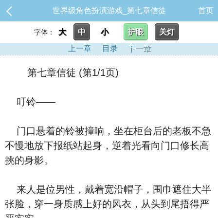
世界级角色扮演游戏_第七章信徒
首页
大
中
小
护眼
关灯
字体：
上一章
目录
下一章
第七章信徒 (第1/1页)
叮铃——
门口悬着的铃被撞响，坐在柜台后的老板不急
不慢地放下报纸站起身，逆着光看向门口修长高
挑的身影。
来人是位男性，戴着宽沿帽子，围巾遮住大半
张脸，穿一身质感上好的风衣，从头到尾捂得严