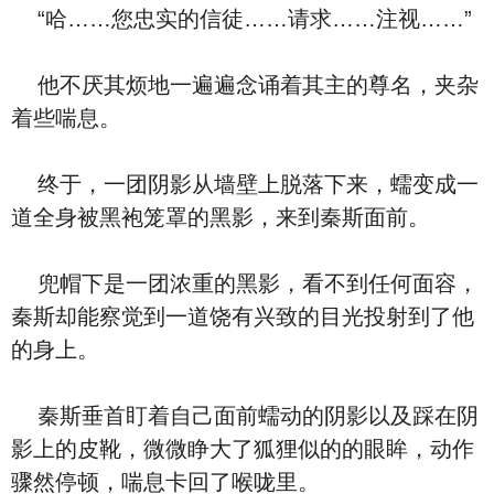
“哈……您忠实的信徒……请求……注视……”
他不厌其烦地一遍遍念诵着其主的尊名，夹杂
着些喘息。
终于，一团阴影从墙壁上脱落下来，蠕变成一
道全身被黑袍笼罩的黑影，来到秦斯面前。
兜帽下是一团浓重的黑影，看不到任何面容，
秦斯却能察觉到一道饶有兴致的目光投射到了他
的身上。
秦斯垂首盯着自己面前蠕动的阴影以及踩在阴
影上的皮靴，微微睁大了狐狸似的的眼眸，动作
骤然停顿，喘息卡回了喉咙里。