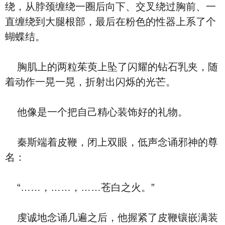
绕，从脖颈缠绕一圈后向下、交叉绕过胸前、一
直缠绕到大腿根部，最后在粉色的性器上系了个
蝴蝶结。
胸肌上的两粒茱萸上坠了闪耀的钻石乳夹，随
着动作一晃一晃，折射出闪烁的光芒。
他像是一个把自己精心装饰好的礼物。
秦斯端着皮鞭，闭上双眼，低声念诵邪神的尊
名：
“……，……，……苍白之火。”
虔诚地念诵几遍之后，他握紧了皮鞭镶嵌满装