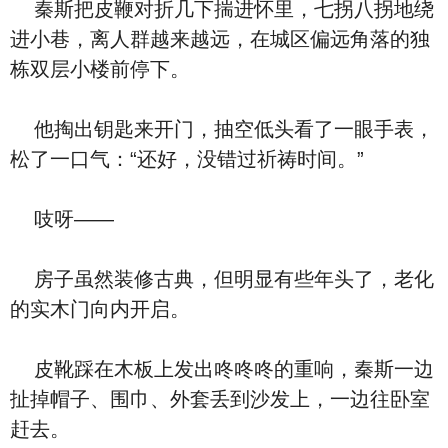
秦斯把皮鞭对折几下揣进怀里，七拐八拐地绕
进小巷，离人群越来越远，在城区偏远角落的独
栋双层小楼前停下。
他掏出钥匙来开门，抽空低头看了一眼手表，
松了一口气：“还好，没错过祈祷时间。”
吱呀——
房子虽然装修古典，但明显有些年头了，老化
的实木门向内开启。
皮靴踩在木板上发出咚咚咚的重响，秦斯一边
扯掉帽子、围巾、外套丢到沙发上，一边往卧室
赶去。