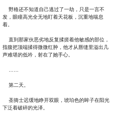
野格还不知道自己逃过了一劫，只是一言不
发，眼瞳高光全无地盯着天花板，沉重地喘息
着。
直到那家伙恶劣地反复揉搓着他敏感的部位，
指腹把顶端揉得微微红肿，他才从唇缝里溢出几
声难堪的低吟，射在了她手心。
……
第二天。
圣骑士迟缓地睁开双眼，琥珀色的眸子在阳光
下泛着破碎的光泽。