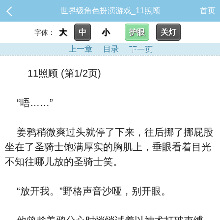
世界级角色扮演游戏_11照顾
首页
大
中
小
护眼
关灯
字体：
上一章
目录
下一页
11照顾 (第1/2页)
“唔……”
姜鸦稍微爽过头就停了下来，往后挪了挪屁股
坐在了圣骑士饱满厚实的胸肌上，垂眼看着目光
不知往哪儿放的圣骑士笑。
“放开我。”野格声音沙哑，别开眼。