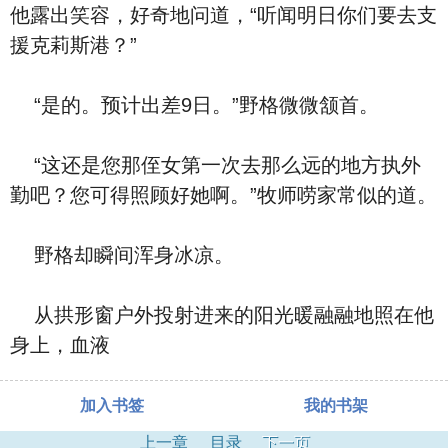
他露出笑容，好奇地问道，“听闻明日你们要去支
援克莉斯港？”
“是的。预计出差9日。”野格微微颔首。
“这还是您那侄女第一次去那么远的地方执外
勤吧？您可得照顾好她啊。”牧师唠家常似的道。
野格却瞬间浑身冰凉。
从拱形窗户外投射进来的阳光暖融融地照在他
身上，血液
加入书签
我的书架
上一章
目录
下一页