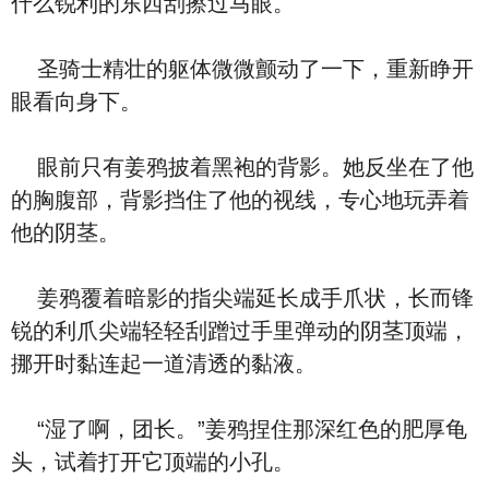
什么锐利的东西刮擦过马眼。
圣骑士精壮的躯体微微颤动了一下，重新睁开
眼看向身下。
眼前只有姜鸦披着黑袍的背影。她反坐在了他
的胸腹部，背影挡住了他的视线，专心地玩弄着
他的阴茎。
姜鸦覆着暗影的指尖端延长成手爪状，长而锋
锐的利爪尖端轻轻刮蹭过手里弹动的阴茎顶端，
挪开时黏连起一道清透的黏液。
“湿了啊，团长。”姜鸦捏住那深红色的肥厚龟
头，试着打开它顶端的小孔。