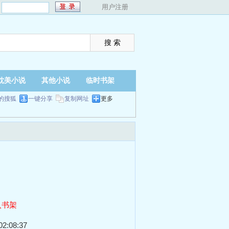
：
用户注册
耽美小说
其他小说
临时书架
的搜狐
一键分享
复制网址
更多
入书架
2:08:37