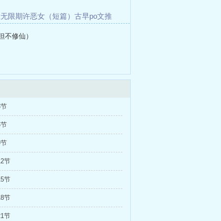
生
无限期许
恶女（短篇）
古早po文推
白月光（快穿1v1 H）
搜集能量的
，但不修仙）
3节
6节
9节
12节
15节
18节
21节