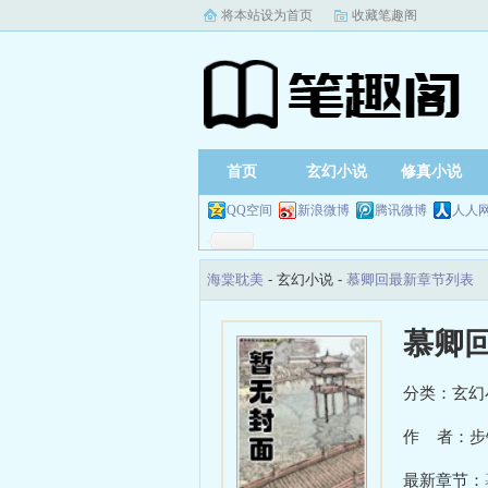
将本站设为首页
收藏笔趣阁
首页
玄幻小说
修真小说
QQ空间
新浪微博
腾讯微博
人人
海棠耽美
- 玄幻小说 -
慕卿回最新章节列表
慕卿
分类：玄幻
作 者：步
最新章节：