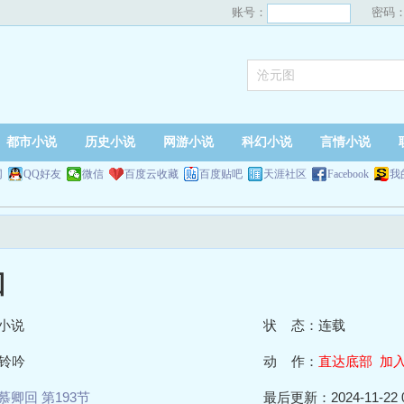
账号：
密码
都市小说
历史小说
网游小说
科幻小说
言情小说
网
QQ好友
微信
百度云收藏
百度贴吧
天涯社区
Facebook
我
回
小说
状 态：连载
铃吟
动 作：
直达底部
加
慕卿回 第193节
最后更新：2024-11-22 0