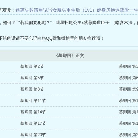
荐阅读：
逃离失败请重试
当女魔头重生后（1v1）
健身房艳遇
挚爱一
飞升以后（h师徒/囚禁）
捡个伴读当助理[娱乐圈]
退休后她成了大佬的
，如何？” “若我偏要犯呢？” - 彗星扫尾公主x紫薇降世臣子 （略含术法
l
强制侵占（高H）
不错的话请不要忘记向您QQ群和微博里的朋友推荐哦！
《慕卿回》正文
慕卿回 第2节
慕卿回 第
慕卿回 第5节
慕卿回 第
慕卿回 第8节
慕卿回 第
慕卿回 第11节
慕卿回 第
慕卿回 第14节
慕卿回 第
慕卿回 第17节
慕卿回 第
慕卿回 第20节
慕卿回 第