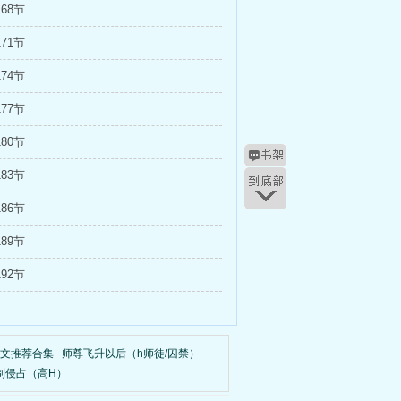
68节
71节
74节
77节
80节
83节
86节
89节
92节
o文推荐合集
师尊飞升以后（h师徒/囚禁）
制侵占（高H）