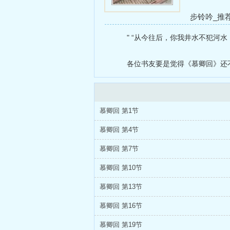
步铃吟_推
荐合集
师尊
" “从今往后，你我井水不犯河水
100种方法g
各位书友要是觉得《慕卿回》还
慕卿回 第1节
慕卿回 第4节
慕卿回 第7节
慕卿回 第10节
慕卿回 第13节
慕卿回 第16节
慕卿回 第19节