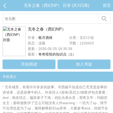
无冬之春（西幻NP） 目录 (共315章)
首页
无冬之春（西幻NP）
作者：
银月酒保
分类：玄幻小说
状态：连载
字数：1220423
更新：2026-05-25 18:35:39
最新：
奇奇怪怪的知识点（1）
开始阅读
加入书架
手机简介
" 无冬城里，有着许许多多的故事。辛西娅不知道自己究竟是故事的
讲述者，还是故事中的人。吟游诗人×游侠/圣武士/德鲁伊包含要素：
dnd；炮友转正；骗良家子下海；劝乱伦者从良；胃疼文学；玛丽苏
女主；都有德鲁伊了怎么可能没有人外warning：一切为了xp，情节
不合理也是为了xp，最终解释权归xp所有，大量参考dnd，但细节全