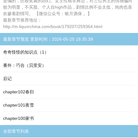
是编的，比较窝囊的西幻。女主性格非典型，对三位男主的情感偏向
较为明显，不买股。个人自high作品，剧情比例不会太低，炖肉也喜
欢掺着剧情写。 【微信公众号：银月酒保 。】
最新章节推荐地址：
http://m.liquorchina.com/book/179207/259364.html
最新章节预览 更新时间：2026-05-25 18:35:39
奇奇怪怪的知识点（1）
番外：巧合（贝里安）
后记
chapter102春归
chapter101夜雪
chapter100家书
全部章节列表