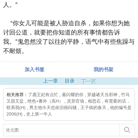
人。”
“你女儿可能是被人胁迫自杀，如果你想为她
讨回公道，就要把你知道的所有事情都告诉
我。”鬼忽然没了以往的平静，语气中有些焦躁与
不耐烦。
加入书签
我的书架
上一章
目录
下一页
相关推荐：
了愿王妃有点忙
,
最闪耀的你
,
穿越诸天当邪神
,
竹马
又甜又盐
,
绝色+番外（高H）
,
灵异官场
,
相思石
,
有需要的话，
联系我(H)
,
男主他今天也依旧很闷骚
,
王子病的春天
,
他的编号是
2006(H)
,
史上第一牛人