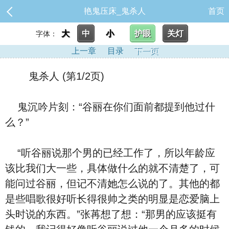
艳鬼压床_鬼杀人
首页
大
中
小
护眼
关灯
字体：
上一章
目录
下一页
鬼杀人 (第1/2页)
鬼沉吟片刻：“谷丽在你们面前都提到他过什
么？”
“听谷丽说那个男的已经工作了，所以年龄应
该比我们大一些，具体做什么的就不清楚了，可
能问过谷丽，但记不清她怎么说的了。其他的都
是些唱歌很好听长得很帅之类的明显是恋爱脑上
头时说的东西。”张苒想了想：“那男的应该挺有