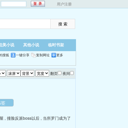
：
用户注册
耽美小说
其他小说
临时书架
的搜狐
一键分享
复制网址
更多
翻页
夜间
书签
屋
,
撞脸反派boss以后
,
当所罗门成为了