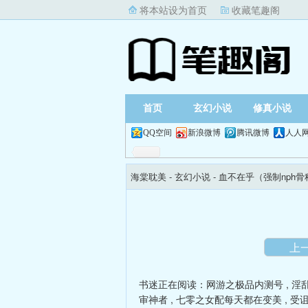
将本站设为首页
收藏笔趣阁
首页
玄幻小说
修真小说
QQ空间
新浪微博
腾讯微博
人人
海棠耽美
- 玄幻小说 -
血不在乎（强制nph
上
书迷正在阅读：
网游之极品内测号
,
淫
审神者
,
七零之女配每天都在变美
,
受