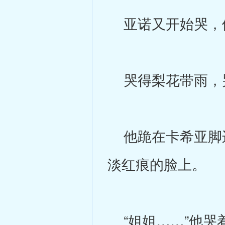
亚诺又开始哭，
哭得梨花带雨，
他跪在卡希亚脚边
淡红痕的脸上。
“姐姐……”他哭