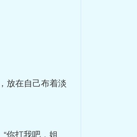
，放在自己布着淡
“你打我吧，姐