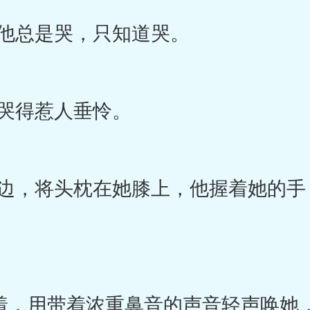
他总是哭，只知道哭。
哭得惹人垂怜。
，将头枕在她膝上，他握着她的手
着，用带着浓重鼻音的声音轻声唤她，