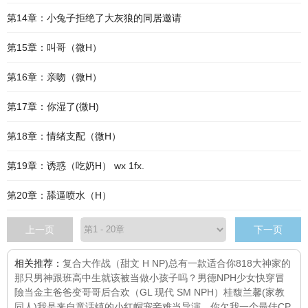
第14章：小兔子拒绝了大灰狼的同居邀请
第15章：叫哥（微H）
第16章：亲吻（微H）
第17章：你湿了(微H)
第18章：情绪支配（微H）
第19章：诱惑（吃奶H） wx 1fx.
第20章：舔逼喷水（H）
上一页
下一页
相关推荐：
复合大作战（甜文 H NP)
总有一款适合你
818大神家的
那只男神跟班
高中生就该被当做小孩子吗？
男德NPH
少女快穿冒
險
当金主爸爸变哥哥后
合欢（GL 现代 SM NPH）
桂馥兰馨
(家教
同人)我是来自童话镇的小红帽
宠妾难当
导演，你欠我一个最佳CP