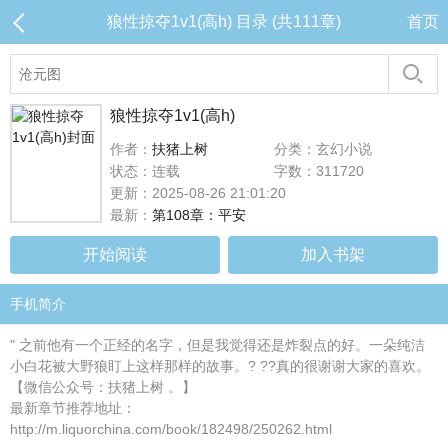
狼性掠夺1v1(高h) 目录 (共111章)
首页
狼性掠夺1v1(高h)
作者：
扶猪上树
分类：玄幻小说
状态：连载
字数：311720
更新：2025-08-26 21:01:20
最新：
第108章：平安
开始阅读
加入书架
手机简介
" 之前他有一个正经的名字，但是我觉得还是炸裂点的好。一朵纯洁
小白花被大野狼盯上这样那样的故事。? ??真的很谢谢大家的喜欢。
【微信公众号：扶猪上树 。】
最新章节推荐地址：
http://m.liquorchina.com/book/182498/250262.html