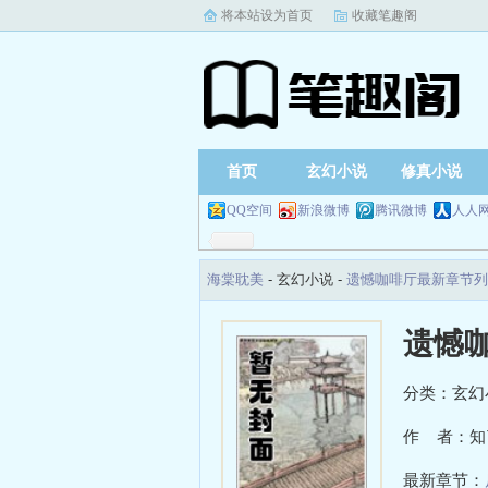
将本站设为首页
收藏笔趣阁
首页
玄幻小说
修真小说
QQ空间
新浪微博
腾讯微博
人人
海棠耽美
- 玄幻小说 -
遗憾咖啡厅最新章节列
遗憾
分类：玄幻
作 者：知
最新章节：