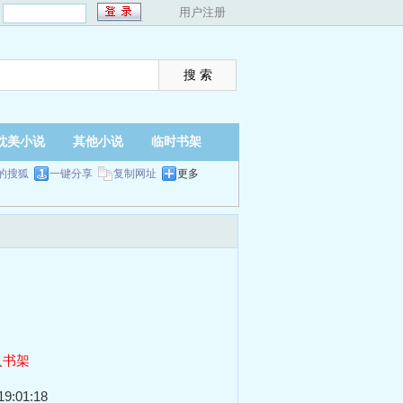
：
用户注册
耽美小说
其他小说
临时书架
的搜狐
一键分享
复制网址
更多
入书架
9:01:18