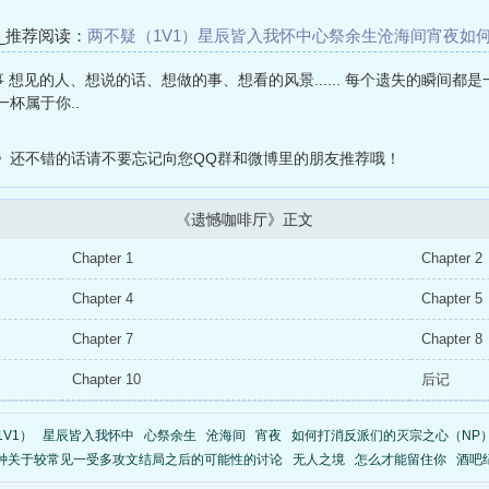
_推荐阅读：
两不疑（1V1）
星辰皆入我怀中
心祭余生
沧海间
宵夜
如
与太傅(H,1V1)
一种关于较常见一受多攻文结局之后的可能性的讨论
 想见的人、想说的话、想做的事、想看的风景...... 每个遗失的瞬间都
杯属于你..
》还不错的话请不要忘记向您QQ群和微博里的朋友推荐哦！
《遗憾咖啡厅》正文
Chapter 1
Chapter 2
Chapter 4
Chapter 5
Chapter 7
Chapter 8
Chapter 10
后记
V1）
星辰皆入我怀中
心祭余生
沧海间
宵夜
如何打消反派们的灭宗之心（NP
种关于较常见一受多攻文结局之后的可能性的讨论
无人之境
怎么才能留住你
酒吧