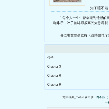
知了睡不着
(出轨)
长公主
" 每个人一生中都会碰到遗憾的事
咖啡厅，叶子咖啡师很高兴为您调製一
各位书友要是觉得《遗憾咖啡厅
楔子
Chapter 3
Chapter 6
Chapter 9
海棠耽美_书迷正在阅读：
两不疑（1
一