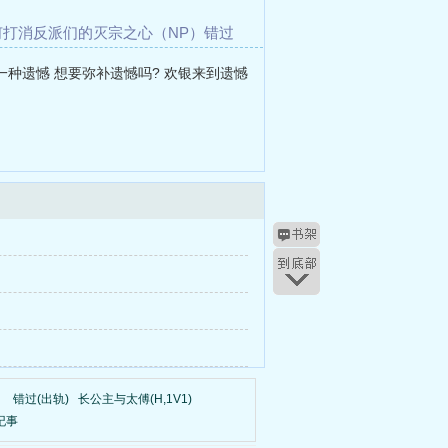
何打消反派们的灭宗之心（NP）
错过
无人之境
怎么才能留住你
酒吧纪事
是一种遗憾 想要弥补遗憾吗? 欢银来到遗憾
）
错过(出轨)
长公主与太傅(H,1V1)
纪事