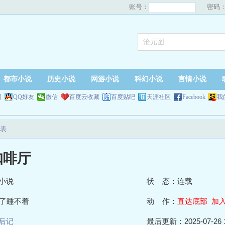
账号：
密码
都市小说
历史小说
网游小说
科幻小说
言情小说
网
QQ好友
微信
百度云收藏
百度贴吧
天涯社区
Facebook
我
表
咖啡厅
小说
状 态：连载
了睡不着
动 作：
直达底部
加
后记
最后更新：2025-07-26 1