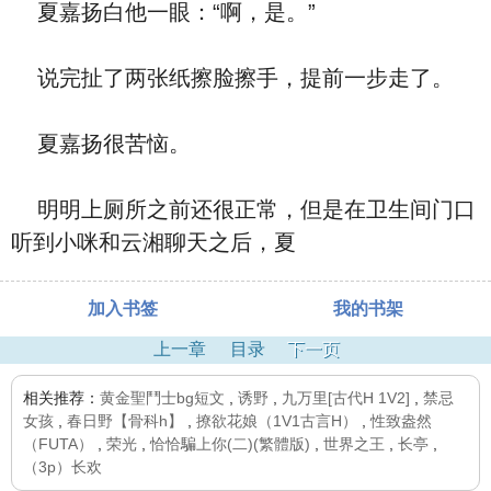
夏嘉扬白他一眼：“啊，是。”
说完扯了两张纸擦脸擦手，提前一步走了。
夏嘉扬很苦恼。
明明上厕所之前还很正常，但是在卫生间门口
听到小咪和云湘聊天之后，夏
加入书签
我的书架
上一章
目录
下一页
相关推荐：
黄金聖鬥士bg短文
,
诱野
,
九万里[古代H 1V2]
,
禁忌
女孩
,
春日野【骨科h】
,
撩欲花娘（1V1古言H）
,
性致盎然
（FUTA）
,
荣光
,
恰恰騙上你(二)(繁體版)
,
世界之王
,
长亭
,
（3p）长欢