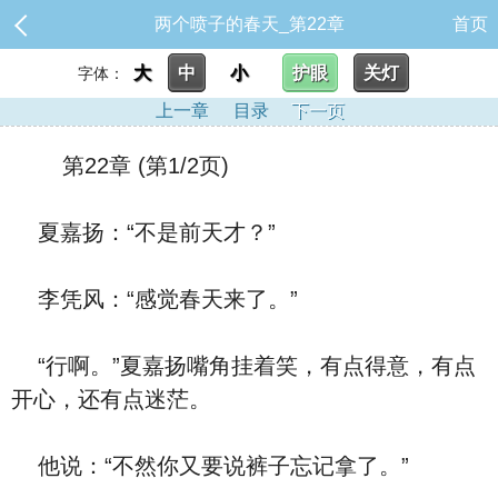
两个喷子的春天_第22章
首页
大
中
小
护眼
关灯
字体：
上一章
目录
下一页
第22章 (第1/2页)
夏嘉扬：“不是前天才？”
李凭风：“感觉春天来了。”
“行啊。”夏嘉扬嘴角挂着笑，有点得意，有点
开心，还有点迷茫。
他说：“不然你又要说裤子忘记拿了。”