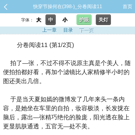
快穿节操何在(398-)_分卷阅读11
首页
大
中
小
护眼
关灯
字体：
上一章
目录
下一页
分卷阅读11 (第1/2页)
拍了—张，不过不得不说原主真是个美人，随
便拍拍都好看，再加个滤镜比人家精修半小时的
图还美出几倍。
于是当天夏如嫣的微博发了几年来头一条内
容，是她坐在车里的自拍，妆容极淡，长发拢在
脑后，露出—张精巧绝伦的脸庞，阳光透在脸上
更显肌肤通透，五官无—处不美。