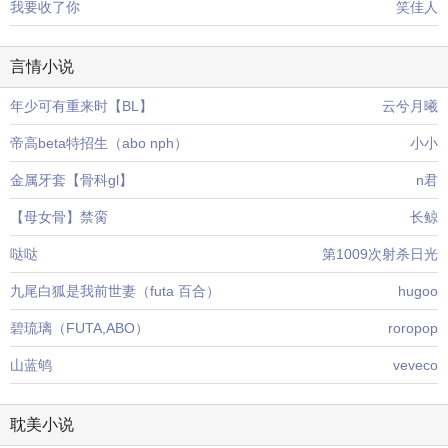
我要收了你
笑佳人
言情小说
年少可有重来时【BL】
云兮月曦
帝高beta特招生（abo nph）
小小
金属牙套【骨科gl】
n君
【母女骨】禁脔
长鲸
哒哒
第1009次射杀日光
九尾白狐是我前世妻（futa 百合）
hugoo
碧琉璃（FUTA,ABO）
roropop
山蓝鸲
veveco
耽美小说