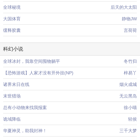
全球秘境
后天的大太阳
大国体育
静物JW
缓释胶囊
言荷荷
科幻小说
全球冰封，我靠空间囤物躺平
冬竹归
【恐怖游戏】人家才没有开外挂(NP)
梓易丫
诸界末日在线
烟火成城
末世猎场
无云黑岛
总有小动物来找我报案
徐小喵
诡域降临
轻侯
华夏神灵，助我封神！
三千大梦