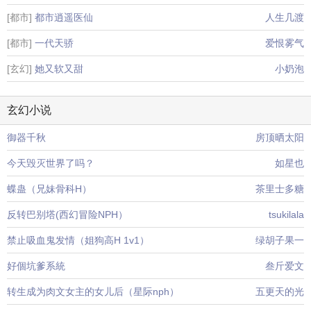
[都市]
都市逍遥医仙
人生几渡
[都市]
一代天骄
爱恨雾气
[玄幻]
她又软又甜
小奶泡
玄幻小说
御器千秋
房顶晒太阳
今天毁灭世界了吗？
如星也
蝶蛊（兄妹骨科H）
茶里士多糖
反转巴别塔(西幻冒险NPH）
tsukilala
禁止吸血鬼发情（姐狗高H 1v1）
绿胡子果一
好個坑爹系統
叁斤爱文
转生成为肉文女主的女儿后（星际nph）
五更天的光