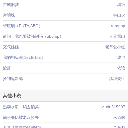
古城旧梦
墙纸
谢明珠
林山火
碧琉璃（FUTA,ABO）
roropop
请问，我也要被强制吗（abo np）
人骨雪山
充气娃娃
老爷爱小红
我的初级演员代班日记
波尼
鲸落
依读
捡到鬼新郎
狐狸先生
其他小说
熟读水浒，鸠占鹊巢
dudu515997
仙子失忆被老汉捡去
米酒啊