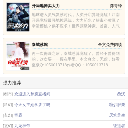
开局地摊卖大力
弈青锋
地球进入灵气复苏时代，人类开启异能觉醒！江南
开局觉醒最强地摊系统，大力药水？解毒小黄豆？
幸运樱桃？供不应求！世界顶级神豪、首富、人气
主播、巅峰强者纷......
秦城苏婉
全文免费阅读
再一次侮蔑之后，秦城总算觉醒了。曾经不曾得到
的，这次要一一握在手里。本文爽文，无虐，好看
至极Q:1050013718作者QQ：1050013718 ......
强力推荐
[都市]
欢迎进入梦魇直播间
桑沃
[科幻]
今天女主她学废了吗
糖炒肥栗
[玄幻]
帝霸
厌笔萧生
[玄幻]
九龙神帝
证道者