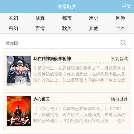
海棠耽美
书架
玄幻
修真
都市
历史
网游
科幻
言情
耽美
其他
全本
我在精神病院学斩神
三九音域
你是否想过，在霓虹璀璨的都市之下，潜藏着来自
古老神话的怪物？你是否想过，在那高悬于世人头
顶的月亮之上，伫立着守望人间的神明？你是否想
过，在人潮汹涌的......
赤心巡天
情何以甚
（《赤心巡天》实体书已在全网发售。）上古时
代，妖族绝迹。近古时代，龙族消失。神道大昌的
时代已经如烟，飞剑绝巅的时代终究沉沦……这个
世界发生了什么？那......