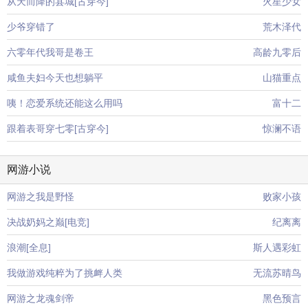
从天而降的县城[古穿今]
火星少女
少爷穿错了
荒木泽代
六零年代我哥是卷王
高龄九零后
咸鱼夫妇今天也想躺平
山猫重点
咦！恋爱系统还能这么用吗
富十二
跟着表哥穿七零[古穿今]
惊澜不语
网游小说
网游之我是野怪
败家小孩
决战奶妈之巅[电竞]
纪离离
浪潮[全息]
斯人遇彩虹
我做游戏纯粹为了挑衅人类
无流苏晴鸟
网游之龙魂剑帝
黑色预言