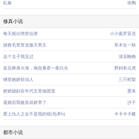
乱春
块陶
修真小说
每天摇出绝世仙资
小小索罗亚克
拯救毛茸茸龙傲天男主
草木生一秋
这个太子我见过
渚花晚晚
皇后葬身火海，疯批暴君一夜白头
胖妈有点虎
继室她娇软动人
三只鳄梨
娇娇媳妇在年代文里做团宠
爱杀
退婚后我被皇叔娇养了
沙子
爱上仇人之女不是我的错(包养h)
卡卡卡卡糅
都市小说