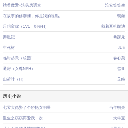
站着做爱+洗头房调查
淮安笑笑生
在故事的修辭裡，你是我的逗點。
朝顏
只想肏你（1V1，姐夫H）
戴着耳机蹦迪
秦凰記
暴躁龙
生死树
JUE
临时起意（校园）
卷心菜
通房（女尊NPH）
皙亚
山荷叶（H）
见纯
历史小说
七零大佬娶了个娇艳女明星
当年明央
重生之窈窈再爱我一次
大牛宝