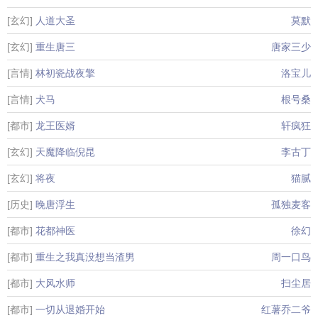
[玄幻]
人道大圣
莫默
[玄幻]
重生唐三
唐家三少
[言情]
林初瓷战夜擎
洛宝儿
[言情]
犬马
根号桑
[都市]
龙王医婿
轩疯狂
[玄幻]
天魔降临倪昆
李古丁
[玄幻]
将夜
猫腻
[历史]
晚唐浮生
孤独麦客
[都市]
花都神医
徐幻
[都市]
重生之我真没想当渣男
周一口鸟
[都市]
大风水师
扫尘居
[都市]
一切从退婚开始
红薯乔二爷