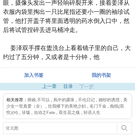
眼，摄像头发出一声轻响碎裂开来，接着姜泽从
衣服内袋里掏出一只比尾指还要小一圈的袖珍试
管，他打开盖子将里面透明的药水倒入口中，然
后将试管捏碎丢进马桶冲走。
姜泽双手撑在盥洗台上看着镜子里的自己，大
约过了五分钟，又或者是十分钟，他
加入书签
我的书架
上一章
目录
下一页
相关推荐：
师娘,不可以
,
风中的露珠
,
不伦日记
,
婚纱的诱惑
,
美
少女一世真爱（全）
,
住我楼下的美艳少妇
,
名门千金
,
痴线(双
性)(H)
,
珍馐
,
虫动之Fate
,
双生花之殇
,
轻语人生