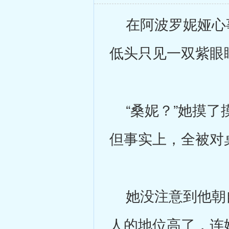
在阿波罗妮娅心事
低头只见一双紫眼
“桑妮？”她摸了
但事实上，全被对
她没注意到他朝自
人的地位高了，连