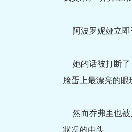
阿波罗妮娅立即否
她的话被打断了，
脸蛋上最漂亮的眼
然而乔弗里也被人
状况的由头。