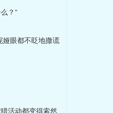
么？”
妮娅眼都不眨地撒谎
猎活动都变得索然