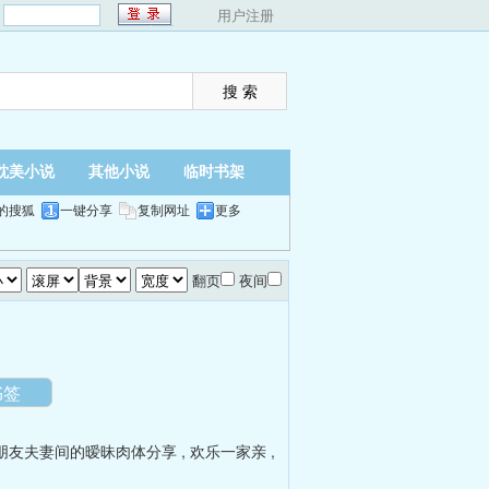
：
用户注册
耽美小说
其他小说
临时书架
的搜狐
一键分享
复制网址
更多
翻页
夜间
书签
朋友夫妻间的暧昧肉体分享
,
欢乐一家亲
,