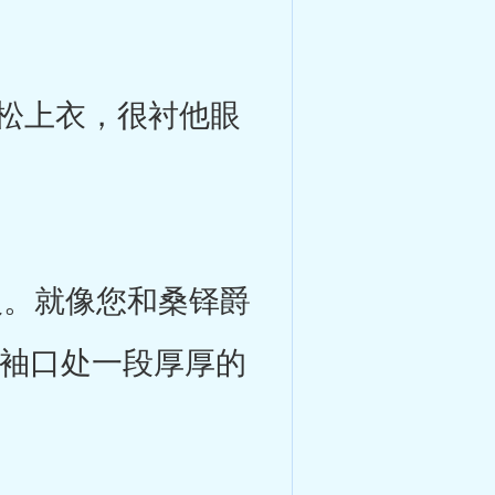
松上衣，很衬他眼
。就像您和桑铎爵
的袖口处一段厚厚的