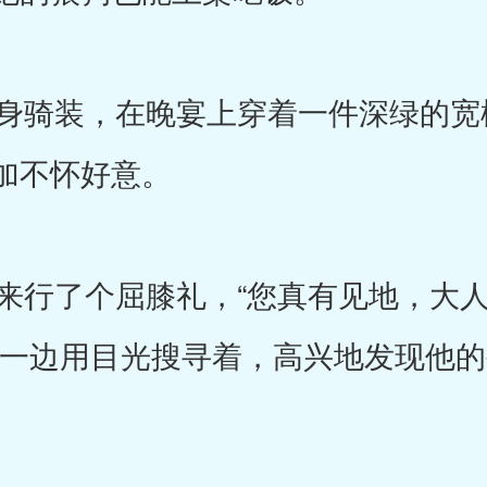
骑装，在晚宴上穿着一件深绿的宽
加不怀好意。
行了个屈膝礼，“您真有见地，大人
，一边用目光搜寻着，高兴地发现他