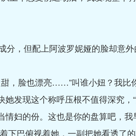
分，但配上阿波罗妮娅的脸却意外
甜，脸也漂亮……”叫谁小妞？我比
快她发现这个称呼压根不值得深究，
当情妇的份。这也是你的盘算吧，我
昂着下巴俯视着她，一副把她看透了