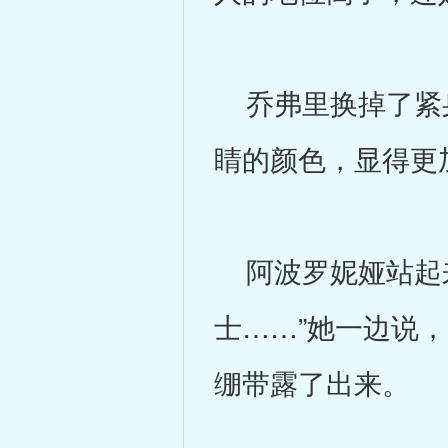
乔弗里换掉了紧身
睛的颜色，显得更
阿波罗妮娅站起来
士……”她一边说
绷带露了出来。