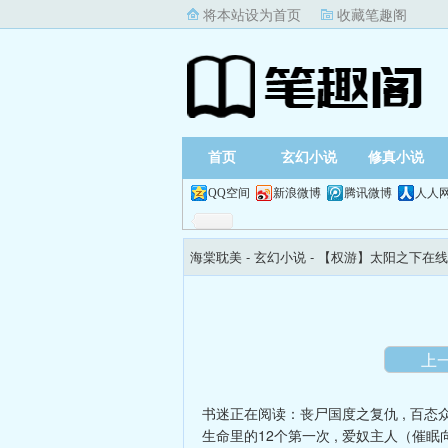
将本站设为首页
收藏笔趣阁
首页
玄幻小说
修真小说
QQ空间
新浪微博
腾讯微博
人人
海棠耽美
- 玄幻小说 -
【权游】太阳之下在线
上
书迷正在阅读：
丧尸国度之复仇
,
百态
生命里的12个第一次
,
爱奴主人（催眠