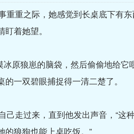
重重之际，她感觉到长桌底下有东
睛盯着她望。
摸冰原狼崽的脑袋，然后偷偷地给它
桌的一双碧眼捕捉得一清二楚了。
己走过来，直到他发出声音，“这种
她的狼狗也能上桌吃饭。”