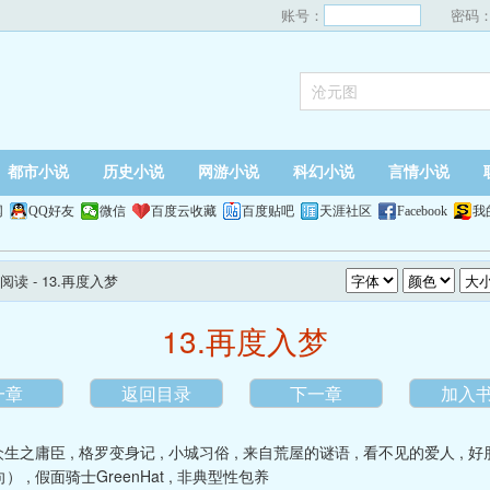
账号：
密码
都市小说
历史小说
网游小说
科幻小说
言情小说
网
QQ好友
微信
百度云收藏
百度贴吧
天涯社区
Facebook
我
阅读
- 13.再度入梦
13.再度入梦
一章
返回目录
下一章
加入
众生之庸臣
,
格罗变身记
,
小城习俗
,
来自荒屋的谜语
,
看不见的爱人
,
好
向）
,
假面骑士GreenHat
,
非典型性包养