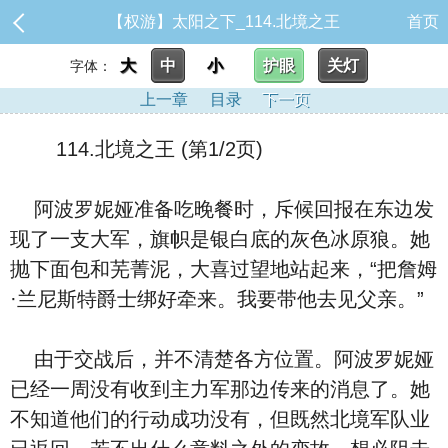
【权游】太阳之下_114.北境之王
首页
大
中
小
护眼
关灯
字体：
上一章
目录
下一页
114.北境之王 (第1/2页)
阿波罗妮娅准备吃晚餐时，斥候回报在东边发
现了一支大军，旗帜是银白底的灰色冰原狼。她
抛下面包和芜菁泥，大喜过望地站起来，“把詹姆
·兰尼斯特爵士绑好牵来。我要带他去见父亲。”
由于交战后，并不清楚各方位置。阿波罗妮娅
已经一周没有收到主力军那边传来的消息了。她
不知道他们的行动成功没有，但既然北境军队业