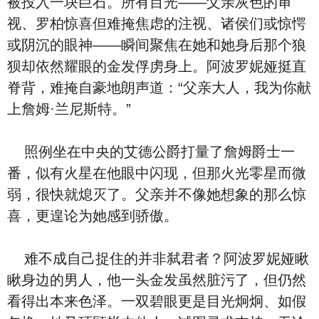
被投入一块巨石。所有目光——父亲灰色的审
视、罗柏惊喜但难掩焦虑的注视、诸侯们或惊愕
或阴沉的眼神——瞬间聚焦在她和她身后那个狼
狈却依然耀眼的金发俘虏身上。阿波罗妮娅挺直
脊背，难掩自豪地朗声道：“父亲大人，我为你献
上詹姆·兰尼斯特。”
照例坐在中央的艾德公爵打量了詹姆爵士一
番，似有火星在他眼中闪现，但那火光零星而微
弱，很快就熄灭了。父亲并不像她想象的那么惊
喜，更遑论为她感到骄傲。
难不成自己捉住的并非弑君者？阿波罗妮娅瞅
瞅身边的男人，他一头金发虽然脏污了，但仍然
看得出本来色泽。一双碧眼更是目光炯炯、如假