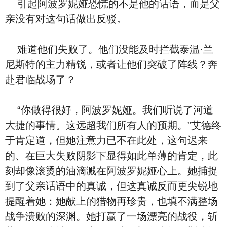
引起阿波罗妮娅恐慌的不是他的话语，而是父
亲没有对这句话做出反驳。
难道他们失败了。他们没能及时拦截泰温·兰
尼斯特的主力精锐，或者让他们突破了阵线？奔
赴君临战场了？
“你做得很好，阿波罗妮娅。我们听说了河道
大捷的事情。这远超我们所有人的预期。”艾德终
于肯定道，但她注意力已不在此处，这句迟来
的、在巨大失败阴影下显得如此单薄的肯定，此
刻却像滚烫的油滴溅在阿波罗妮娅心上。她捕捉
到了父亲话语中的真诚，但这真诚反而更尖锐地
提醒着她：她献上的猎物再珍贵，也填不满整场
战争溃败的深渊。她打赢了一场漂亮的战役，斩