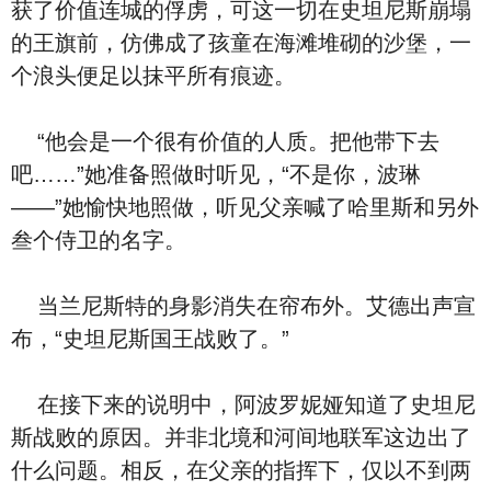
获了价值连城的俘虏，可这一切在史坦尼斯崩塌
的王旗前，仿佛成了孩童在海滩堆砌的沙堡，一
个浪头便足以抹平所有痕迹。
“他会是一个很有价值的人质。把他带下去
吧……”她准备照做时听见，“不是你，波琳
——”她愉快地照做，听见父亲喊了哈里斯和另外
叁个侍卫的名字。
当兰尼斯特的身影消失在帘布外。艾德出声宣
布，“史坦尼斯国王战败了。”
在接下来的说明中，阿波罗妮娅知道了史坦尼
斯战败的原因。并非北境和河间地联军这边出了
什么问题。相反，在父亲的指挥下，仅以不到两