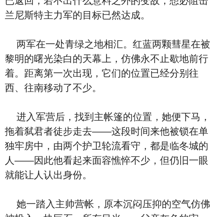
已返回，若不出什么意料之外的变故，想必阻击
兰尼斯特主力军的目标已然达成。
两军在一处青绿之地相汇。红蓝两颗彗星在被
黎明的曙光染白的天幕上，仿佛永不止歇地前行
着。距离第一次出现，它们的位置已经分别往
西、往南移动了不少。
进入军营后，找到主帐篷的位置，她便下马，
拖着弑君者徒步走去——这段时间来他被锁在单
独牢房中，由两个护卫轮流看守，都是临冬城的
人——因此他看起来面容憔悴不少，但仍旧一眼
就能让人认出身份。
她一踏入主帅营帐，原本沉闷压抑的空气仿佛