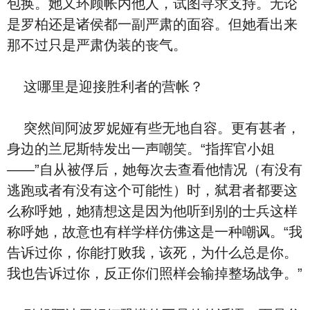
包换。她又环顾帐内他人，试图寻求支持。无论
是罗柏还是诸侯都一副严肃的面容。但她看出来
那不过只是严肃伪装的丧气。
这哪里是迎接胜利者的营帐？
突然间阿波罗妮娅有些无地自容。更有甚者，
身边的兰尼斯特发出一声嘲笑。“指挥官小姐
——”自从被俘后，她每次去查看他情况（有没有
逃跑或者有没有这个可能性）时，弑君者都要这
么称呼她，她猜想这是因为他听到别的士兵这样
称呼她，故意也有样学样仿佛这是一种嘲讽。“我
告诉过你，你能打败我，该死，为什么总是你。
我也告诉过你，反正你们照样会输掉整场战争。”