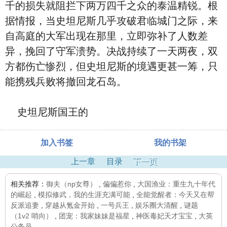
千的损失就阻拦下两万四千之众的泰温精锐。根
据情报，当史坦尼斯几乎攻破君临城门之际，来
自高庭的大军出现在那里，立即弥补了人数差
异，挽回了守军溃势。决战持续了一天两夜，双
方都伤亡惨烈，但史坦尼斯的境遇更甚一筹，只
能携残兵败将撤回龙石岛。
史坦尼斯国王的
加入书签
我的书架
上一章
目录
下一页
相关推荐：
御夫（np女尊）
,
偏偏惹你
,
大国渔业：重生九十年代
的崛起
,
模拟修武，我的生涯充满可能
,
全能觉醒者：今天又在帮
反派追妻
,
穿越从氪金开始
,
一号兵王
,
娱乐圈大清醒
,
谜题
（1v2 哨向）
,
团宠：我家妹妹是福星
,
神医毒妃天才宝宝
,
大英
公务员