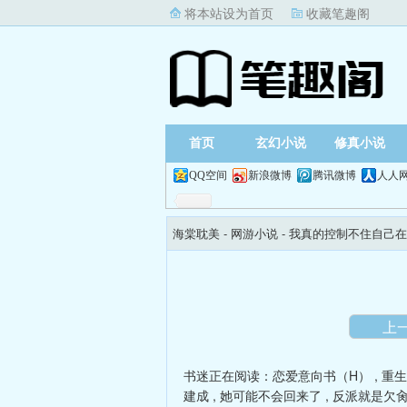
将本站设为首页
收藏笔趣阁
首页
玄幻小说
修真小说
QQ空间
新浪微博
腾讯微博
人人
海棠耽美
- 网游小说 -
我真的控制不住自己在
上
书迷正在阅读：
恋爱意向书（H）
,
重生
建成
,
她可能不会回来了
,
反派就是欠肏(