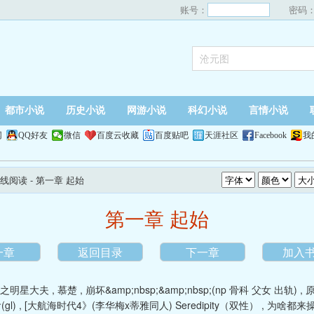
账号：
密码
都市小说
历史小说
网游小说
科幻小说
言情小说
网
QQ好友
微信
百度云收藏
百度贴吧
天涯社区
Facebook
我
线阅读
- 第一章 起始
第一章 起始
一章
返回目录
下一章
加入
之明星大夫
,
慕楚
,
崩坏&amp;nbsp;&amp;nbsp;(np 骨科 父女 出轨)
,
原
gl)
,
[大航海时代4》(李华梅x蒂雅同人) Seredipity（双性）
,
为啥都来