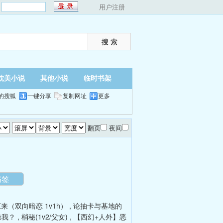
：
用户注册
耽美小说
其他小说
临时书架
的搜狐
一键分享
复制网址
更多
翻页
夜间
书签
来（双向暗恋 1v1h）
,
论抽卡与基地的
操我？
,
梢秘(1v2/父女)
,
【西幻+人外】恶