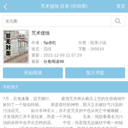
咒术侵蚀 目录 (共98章)
首页
咒术侵蚀
作者：
Sp赤红
分类：耽美小说
状态：完结
字数：265610
更新：2022-12-09 21:57:29
最新：
分卷阅读98
开始阅读
加入书架
手机简介
7月，百鬼逢魔，诅咒横行。 最强咒术师从横滨上空的生得领域中
捡到了一个疑似特级。 那是曾经的神明，陨灭之后被狂气污染的
污浊诅咒。 如今非神非人，亦不是咒灵的中也从死亡中被唤醒，
才发现死亡并不是结束，而是一个开端。 五条：我想看看名为污
浊的余烬中会开出怎样的花。 中也：你是我无边疯狂中唯一的锚