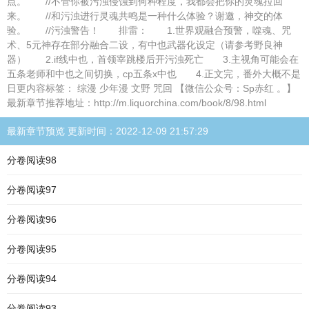
点。 //不管你被污浊侵蚀到何种程度，我都会把你的灵魂拉回
来。 //和污浊进行灵魂共鸣是一种什么体验？谢邀，神交的体
验。 //污浊警告！ 排雷： 1.世界观融合预警，噬魂、咒
术、5元神存在部分融合二设，有中也武器化设定（请参考野良神
器） 2.if线中也，首领宰跳楼后开污浊死亡 3.主视角可能会在
五条老师和中也之间切换，cp五条x中也 4.正文完，番外大概不是
日更内容标签： 综漫 少年漫 文野 咒回 【微信公众号：Sp赤红 。】
最新章节推荐地址：http://m.liquorchina.com/book/8/98.html
最新章节预览 更新时间：2022-12-09 21:57:29
分卷阅读98
分卷阅读97
分卷阅读96
分卷阅读95
分卷阅读94
分卷阅读93